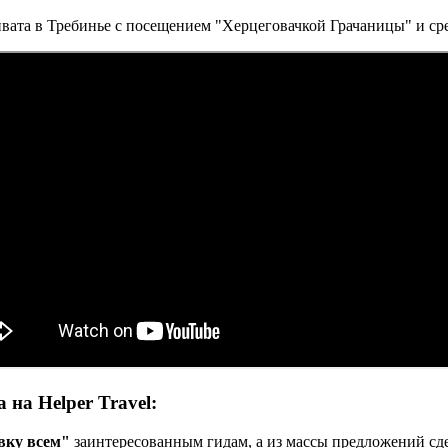
вата в Требинье с посещением "Херцеговачкой Грачаницы" и ср
на Helper Travel:
вку всем"
заинтересованным гидам, а из массы предложений сде