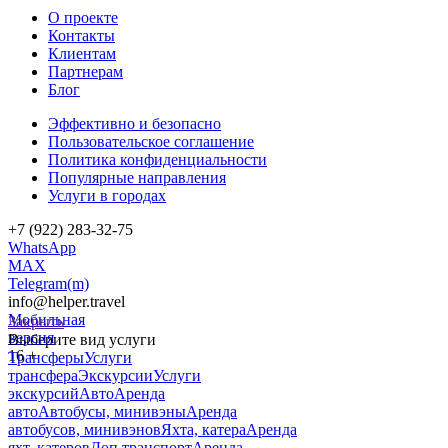
О проекте
Контакты
Клиентам
Партнерам
Блог
Эффективно и безопасно
Пользовательское соглашение
Политика конфиденциальности
Популярные направления
Услуги в городах
+7 (922) 283-32-75
WhatsApp
MAX
Telegram(m)
info@helper.travel
Мобильная
Закрыть
версия
Выберите вид услуги
16 +
Трансферы
Услуги
трансфера
Экскурсии
Услуги
экскурсий
Авто
Аренда
авто
Автобусы, минивэны
Аренда
автобусов, минивэнов
Яхта, катера
Аренда
яхт, катеров
Доп транспорт
Аренда