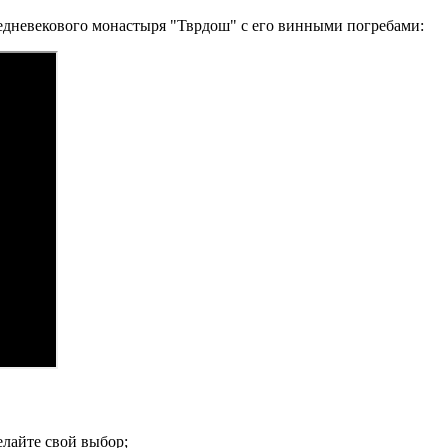
едневекового монастыря "Тврдош" с его винными погребами:
лайте свой выбор;