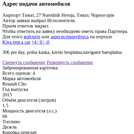
Адрес подачи автомобиля
Аирпорт Тиват, 27 Narodnih Heroja, Тиват, Чорногорія
Автор заявки выбрал Исполнителя.
Прием ответов закрыт.
Чтобы ответить на заявку необходимо иметь права Партнера.
Для этого
войдите
или
зарегистрируйтесь
на портале
Kiva rent a car
+4 | 0 | -0
30€ per day, polna kaska, kreslo besplatna,navigator baesplatna
Свернуть сообщение
Развернуть сообщение
Забронированная карточка
Всего оценок: 4
Марка автомобиля
Renault Clio
Год выпуска
2015
Объём двигателя (литров)
1.5
Мощность двигателя (л.с.)
66
Топливо
Дизель
Коробка передач