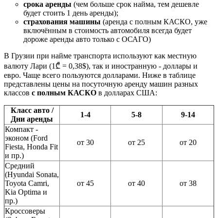
срока аренды
(чем больше срок найма, тем дешевле
будет стоить 1 день аренды);
страхования машины
(аренда с полным КАСКО, уже
включённым в стоимость автомобиля всегда будет
дороже аренды авто только с ОСАГО)
В Грузии при найме транспорта используют как местную
валюту Лари (1₾ = 0,38$), так и иностранную - доллары и
евро. Чаще всего пользуются долларами. Ниже в таблице
представлены цены на посуточную аренду машин разных
классов
с полным КАСКО
в долларах США:
Класс авто /
1-4
5-8
9-14
Дни аренды
Компакт -
эконом (Ford
от 30
от 25
от 20
Fiesta, Honda Fit
и пр.)
Средний
(Hyundai Sonata,
Toyota Camri,
от 45
от 40
от 38
Kia Optima и
пр.)
Кроссоверы